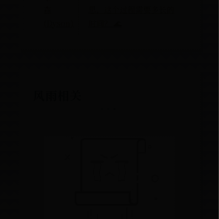
森
思，这个过程需要多长的
(Dyson)
时间？ 🌊
风雨相关