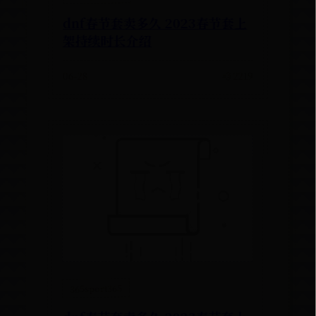
dnf春节套卖多久 2023春节套上
架持续时长介绍
06-28
💨 2219
365sport365