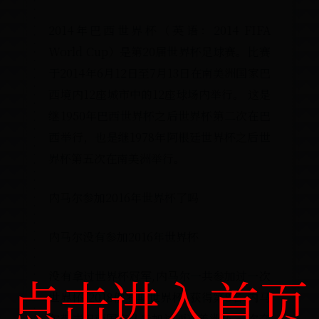
2014年巴西世界杯（英语：2014 FIFA
World Cup）是第20届世界杯足球赛。比赛
于2014年6月12日至7月13日在南美洲国家巴
西境内12座城市中的12座球场内举行。 这是
继1950年巴西世界杯之后世界杯第二次在巴
西举行，也是继1978年阿根廷世界杯之后世
界杯第五次在南美洲举行。
内马尔参加2016年世界杯了吗
内马尔没有参加2016年世界杯
点击进入首页
没有拿过世界杯冠军,内马尔一共参加过一次
世界杯(2018俄罗斯世界杯)获得第8名,内马
尔带表巴西国家队参加过两次美洲杯,一次夺