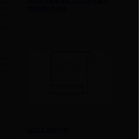
dnf春节套卖多久 2023春节套上
架持续时长介绍
06-28
💨 2219
365bet体育手机
qq怎么修改字体