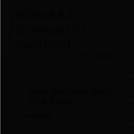
365bet体育手
机-365sport365-
beat365在线
首页
365bet体育手机
365sport365
beat365在线
2016世界杯(2016世界杯比
分结果表全部)
365bet体育手机
📜 2025-06-28 08:08:30
✍️ admin
👀 1441
💧 796